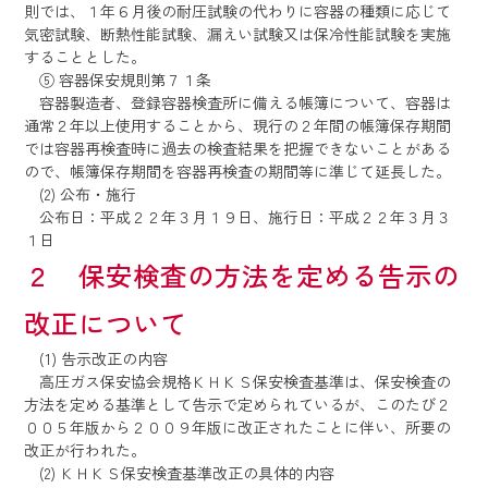
則では、１年６月後の耐圧試験の代わりに容器の種類に応じて
気密試験、断熱性能試験、漏えい試験又は保冷性能試験を実施
することとした。
⑤ 容器保安規則第７１条
容器製造者、登録容器検査所に備える帳簿について、容器は
通常２年以上使用することから、現行の２年間の帳簿保存期間
では容器再検査時に過去の検査結果を把握できないことがある
ので、帳簿保存期間を容器再検査の期間等に準じて延長した。
(2) 公布・施行
公布日：平成２２年３月１９日、施行日：平成２２年３月３
１日
２ 保安検査の方法を定める告示の
改正について
(1) 告示改正の内容
高圧ガス保安協会規格ＫＨＫＳ保安検査基準は、保安検査の
方法を定める基準として告示で定められているが、このたび２
００５年版から２００９年版に改正されたことに伴い、所要の
改正が行われた。
(2) ＫＨＫＳ保安検査基準改正の具体的内容