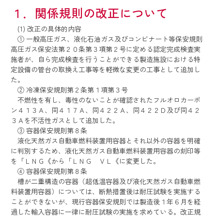
１．関係規則の改正について
(1) 改正の具体的内容
① 一般高圧ガス、液化石油ガス及びコンビナート等保安規則
高圧ガス保安法第２０条第３項第２号に定める認定完成検査実
施者が、自ら完成検査を行うことができる製造施設における特
定設備の管台の取換え工事等を軽微な変更の工事として追加し
た。
② 冷凍保安規則第２条第１項第３号
不燃性を有し、毒性のないことが確認されたフルオロカーボ
ン４１３Ａ、同４１７Ａ、同４２２Ａ、同４２２Ｄ及び同４２
３Ａを不活性ガスとして追加した。
③ 容器保安規則第８条
液化天然ガス自動車燃料装置用容器とそれ以外の容器を明確
に判別するため、液化天然ガス自動車燃料装置用容器の刻印等
を「ＬＮＧ《から「ＬＮＧ ＶＬ《に変更した。
④ 容器保安規則第８条
槽が二重構造の容器（超低温容器及び液化天然ガス自動車燃
料装置用容器）については、断熱措置後は耐圧試験を実施する
ことができないが、現行容器保安規則では製造後１年６月を経
過した輸入容器に一律に耐圧試験の実施を求めている。改正規