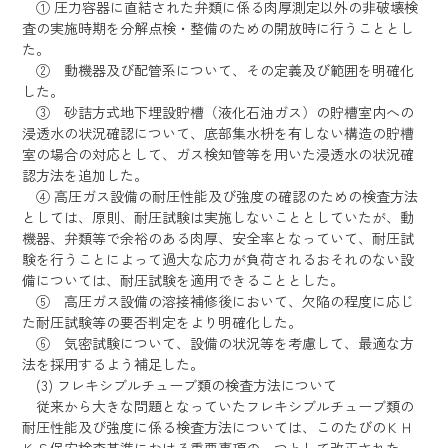
① 圧力容器に直結された弁類に係る肉厚測定以外の非破壊検
査の実施時期を分解点検・整備のための開放時に行うこととし
た。
② 動機器及び配管系について、その定義及び範囲を明確化
した。
③ 砂詰方式地下埋設貯槽（液化石油ガス）の貯槽室内への
浸透水の状況確認について、底部集水枡を有しない構造の貯槽
室の場合の対応として、ガス検知管等を用いた浸透水の状況確
認方法を追加した。
④ 高圧ガス設備の耐圧性能及び強度の確認のための検査方法
としては、原則、耐圧試験は実施しないこととしていたが、動
機器、弁類等で余裕のある肉厚、安全率となっていて、耐圧試
験を行うことによって過大な応力が負荷されるおそれのない設
備については、耐圧試験を適用できることとした。
⑤ 高圧ガス設備の溶接補修後において、欠陥の程度に応じ
た耐圧試験等の要否判定をより明確化した。
⑥ 気密試験について、設備の状況等を考慮して、最適な方
法を採用するよう補足した。
(3) フレキシブルチューブ類の検査方法について
従来から大きな問題となっていたフレキシブルチューブ類の
耐圧性能及び強度に係る検査方法については、このたびのＫＨ