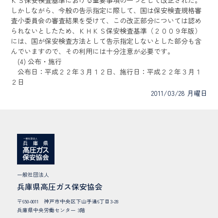
ＫＳ保安検査基準における重要事項の一つとして改正された。
しかしながら、今般の告示指定に際して、国は保安検査規格審
査小委員会の審査結果を受けて、この改正部分については認め
られないとしたため、ＫＨＫＳ保安検査基準（２００９年版）
には、国が保安検査方法として告示指定しないとした部分も含
んでいますので、その利用には十分注意が必要です。
(4) 公布・施行
公布日：平成２２年３月１２日、施行日：平成２２年３月１
２日
2011/03/28 月曜日
一般社団法人
兵庫県高圧ガス保安協会
〒650-0011 神戸市中央区下山手通6丁目3-28
兵庫県中央労働センター 3階