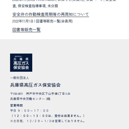
査
, 保安検査指導事項
, 未分類
安全弁の作動検査周期等の再周知について
2022年11月1日
|
図書等販売一覧(会員用)
図書等販売一覧
一般社団法人
兵庫県高圧ガス保安協会
〒650-0011 神戸市中央区下山手通6丁目3-28
兵庫県中央労働センター 3階
営業時間
平日 ９：００～１７：００
（１２：００～１３：００は、受付は出来ません。）
※土日祝、１２/２９～１/３は営業しておりません。