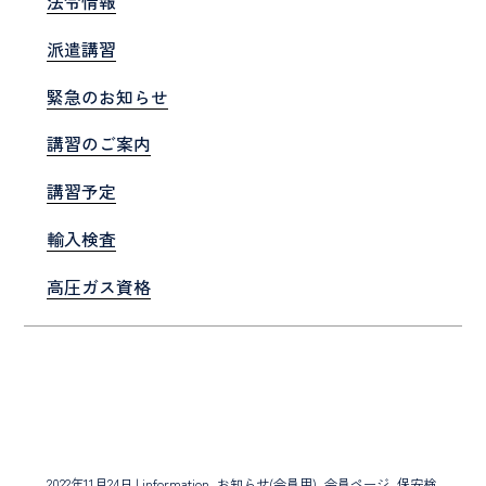
法令情報
派遣講習
緊急のお知らせ
講習のご案内
講習予定
輸入検査
高圧ガス資格
2022年11月24日
|
information
, お知らせ(会員用)
, 会員ページ
, 保安検