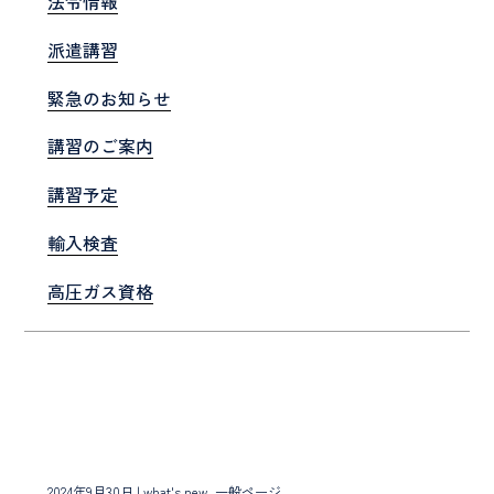
法令情報
派遣講習
緊急のお知らせ
講習のご案内
講習予定
輸入検査
高圧ガス資格
2024年9月30日
|
what's new
, 一般ページ