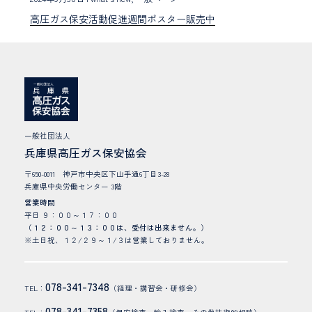
高圧ガス保安活動促進週間ポスター販売中
一般社団法人
兵庫県高圧ガス保安協会
〒650-0011 神戸市中央区下山手通6丁目3-28
兵庫県中央労働センター 3階
営業時間
平日 ９：００～１７：００
（１２：００～１３：００は、受付は出来ません。）
※土日祝、１２/２９～１/３は営業しておりません。
078-341-7348
TEL：
（経理・講習会・研修会）
078-341-7358