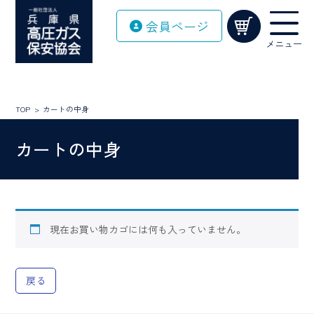
Skip
会員ページ
to
content
メニュー
TOP
カートの中身
カートの中身
現在お買い物カゴには何も入っていません。
戻る