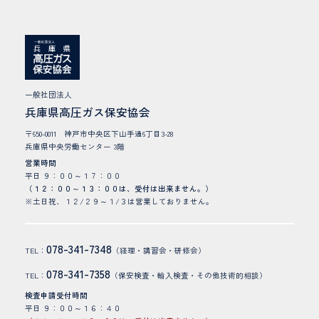
一般社団法人
兵庫県高圧ガス保安協会
〒650-0011 神戸市中央区下山手通6丁目3-28
兵庫県中央労働センター 3階
営業時間
平日 ９：００～１７：００
（１２：００～１３：００は、受付は出来ません。）
※土日祝、１２/２９～１/３は営業しておりません。
078-341-7348
TEL：
（経理・講習会・研修会）
078-341-7358
TEL：
（保安検査・輸入検査・その他技術的相談）
検査申請受付時間
平日 ９：００～１６：４０