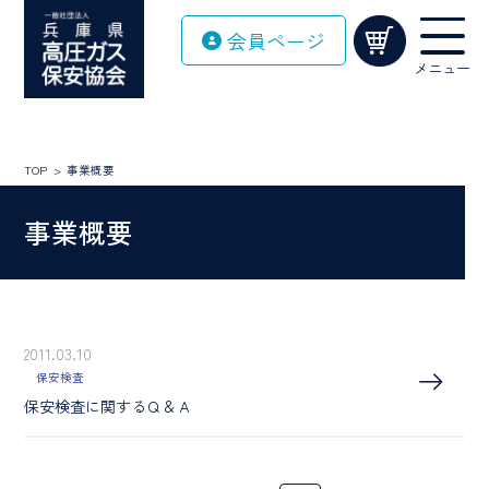
Skip
会員ページ
to
content
メニュー
TOP
事業概要
事業概要
2011.03.10
保安検査
保安検査に関するＱ＆Ａ