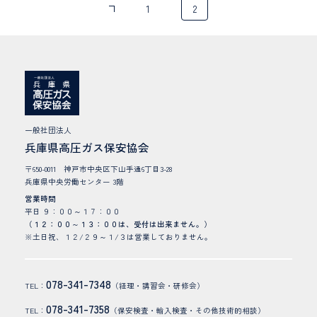
1
2
<<
前
へ
一般社団法人
兵庫県高圧ガス保安協会
〒650-0011 神戸市中央区下山手通6丁目3-28
兵庫県中央労働センター 3階
営業時間
平日 ９：００～１７：００
（１２：００～１３：００は、受付は出来ません。）
※土日祝、１２/２９～１/３は営業しておりません。
078-341-7348
TEL：
（経理・講習会・研修会）
078-341-7358
TEL：
（保安検査・輸入検査・その他技術的相談）