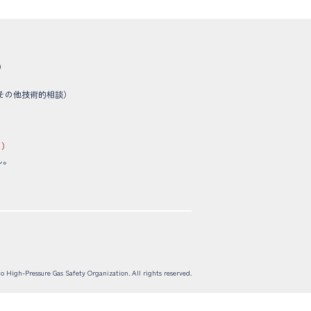
）
その他技術的相談）
。）
ん。
 High-Pressure Gas Safety Organization. All rights reserved.