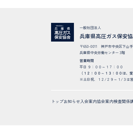
ス
ク
ア
一般社団法人
セ
兵庫県高圧ガス保安
ス
〒650-0011 神戸市中央区下山手
メ
兵庫県中央労働センター 3階
ン
営業時間
ト
平日 ９：００～１７：００
と
（１２：００～１３：００は、
※土日祝、１２/２９～１/３は
は
～
リ
トップ
お知らせ
入会案内
協会案内
検査関係
ス
ク
編
～