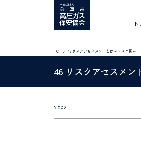
Skip
to
content
ト
TOP
46 リスクアセスメントとは～リスク編～
46 リスクアセスメ
video
46
リ