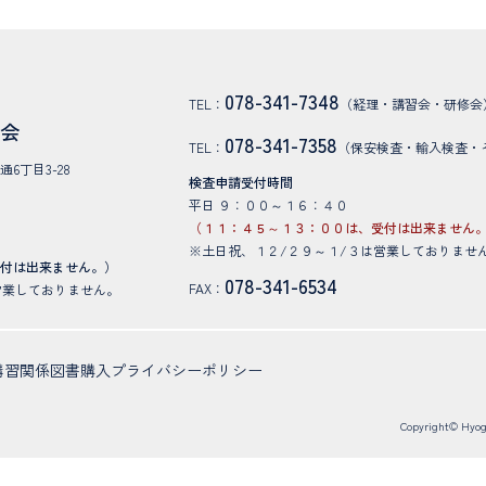
078-341-7348
TEL：
（経理・講習会・研修会
協会
078-341-7358
TEL：
（保安検査・輸入検査・
通6丁目3-28
検査申請受付時間
平日 ９：００～１６：４０
（１１：４５～１３：００は、受付は出来ません
※土日祝、１２/２９～１/３は営業しておりませ
受付は出来ません。）
078-341-6534
FAX：
営業しておりません。
講習関係
図書購入
プライバシーポリシー
Copyright© Hyogo