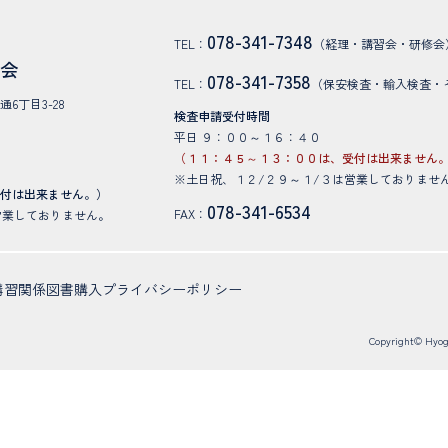
078-341-7348
TEL：
（経理・講習会・研修会
協会
078-341-7358
TEL：
（保安検査・輸入検査・
通6丁目3-28
検査申請受付時間
平日 ９：００～１６：４０
（１１：４５～１３：００は、受付は出来ません
※土日祝、１２/２９～１/３は営業しておりませ
受付は出来ません。）
078-341-6534
FAX：
営業しておりません。
講習関係
図書購入
プライバシーポリシー
Copyright© Hyogo