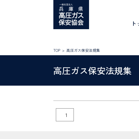
Skip
to
content
ト
TOP
高圧ガス保安法規集
高圧ガス保安法規集
高
圧
ガ
ス