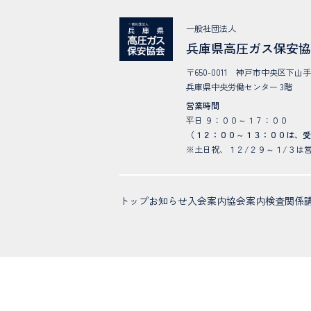
保
一般社団法人
安
兵庫県高圧ガス保安
法
〒650-0011 神戸市中央区下山手
規
兵庫県中央労働センター 3階
集
営業時間
個
平日 ９：００～１７：００
（１２：００～１３：００は、
※土日祝、１２/２９～１/３は
トップ
お知らせ
入会案内
協会案内
検査関係