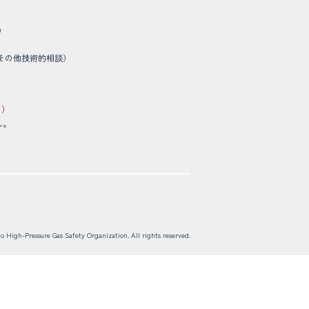
）
その他技術的相談）
。）
ん。
 High-Pressure Gas Safety Organization. All rights reserved.