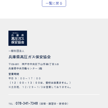
一覧に戻る
一般社団法人
兵庫県高圧ガス保安協会
〒650-0011 神戸市中央区下山手通6丁目3-28
兵庫県中央労働センター 3階
営業時間
平日 ９：００～１７：００
（１２：００～１３：００は、受付は出来ません。）
※土日祝、１２/２９～１/３は営業しておりません。
078-341-7348
TEL：
（経理・講習会・研修会）