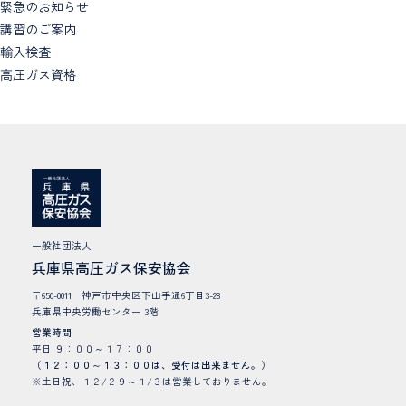
緊急のお知らせ
講習のご案内
輸入検査
高圧ガス資格
一般社団法人
兵庫県高圧ガス保安協会
〒650-0011 神戸市中央区下山手通6丁目3-28
兵庫県中央労働センター 3階
営業時間
平日 ９：００～１７：００
（１２：００～１３：００は、受付は出来ません。）
※土日祝、１２/２９～１/３は営業しておりません。